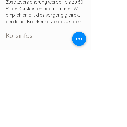
Zusatzversicherung werden bis zu 50
% der Kurskosten übernommen. Wir
empfehlen dir, dies vorgängig direkt
bei deiner Krankenkasse abzuklären.
Kursinfos:
Kosten: CHF 285.00 - 2. Semester
2026
Zielgruppe: Jugendliche und junge
Erwachsene von 14–18 Jahren
- Auch jüngere Teens sind herzlich
willkommen, wenn sie Lust haben,
dabei zu sein.​
Komm vorbei, atme durch, spüre
deine Kraft – und nimm neue Energie
mit in deinen Alltag.